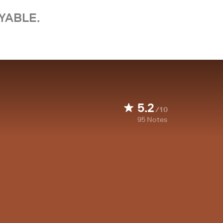
YABLE.
5.2
/10
95
Notes