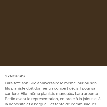
SYNOPSIS
Lara fête son 60e anniversaire le même jour où son
fils pianiste doit donner un concert décisif pour sa
carrière. Elle-même pianiste manquée, Lara arpente
Berlin avant la représentation, en proie à la jalousie, à
la nervosité et à l’orgueil, et tente de communiquer