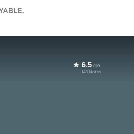
YABLE.
6.5
/10
143
Notes