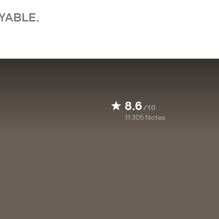
YABLE.
8.6
/10
11 305
Notes