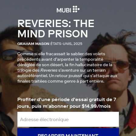
REVERIES: THE
MIND PRISON
GRAHAM MASON
ÉTATS-UNIS, 2025
Comme si elle fracassait le sablier des volets
précédents avant d’arpenter la temporalité
déréglée de son désert, la fin hallucinatoire de la
trilogie des
Reveries
s’aventure sur un terrain
autoréférentiel. Un retour jouissif qui s’attaque aux
finales traitées comme genre à part entière.
Profiter d'une période d'essai gratuit de 7
jours, puis m'abonner pour $14.99/mois
REGARDER MAINTENANT