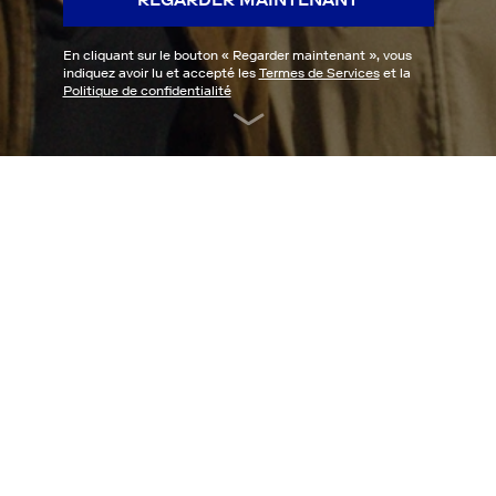
En cliquant sur le bouton «
Regarder maintenant
», vous
indiquez avoir lu et accepté les
Termes de Services
et la
Politique de confidentialité