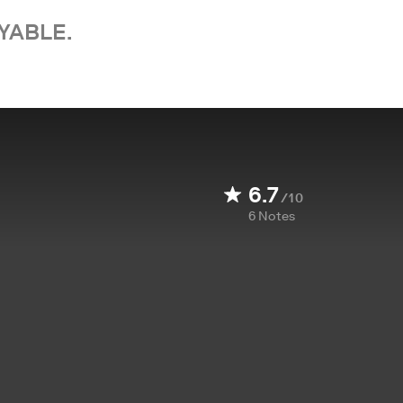
YABLE.
6.7
/10
6
Notes