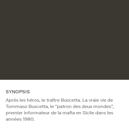
SYNOPSIS
Après les héros, le traître Buscetta. La vraie vie de
Tommaso Buscetta, le “patron des deux mondes”,
premier informateur de la mafia en Sicile dans les
années 1980.