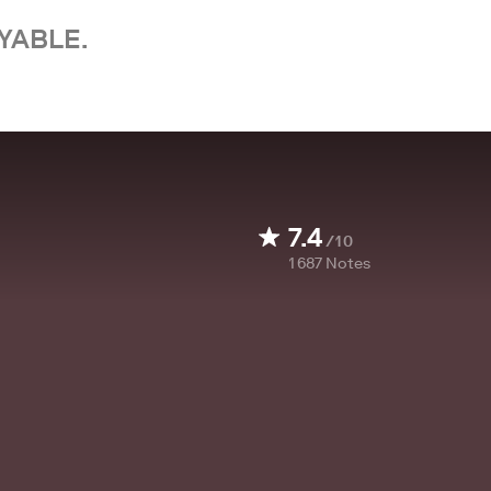
YABLE.
7.4
/10
1 687
Notes