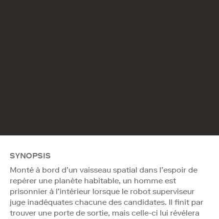
SYNOPSIS
Monté à bord d’un vaisseau spatial dans l’espoir de
repérer une planète habitable, un homme est
prisonnier à l’intérieur lorsque le robot superviseur
juge inadéquates chacune des candidates. Il finit par
trouver une porte de sortie, mais celle-ci lui révélera