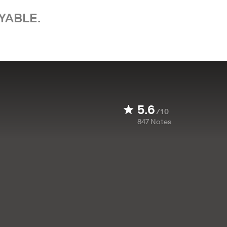
YABLE.
5.6
/10
847
Notes