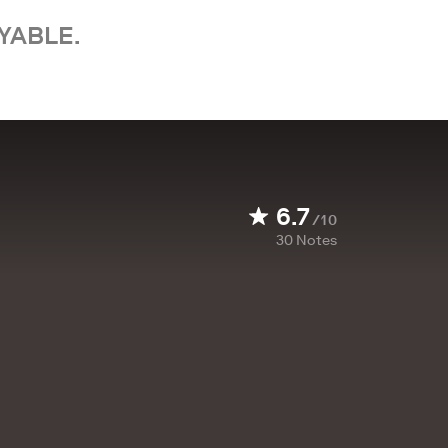
YABLE.
6.7
/10
30
Notes