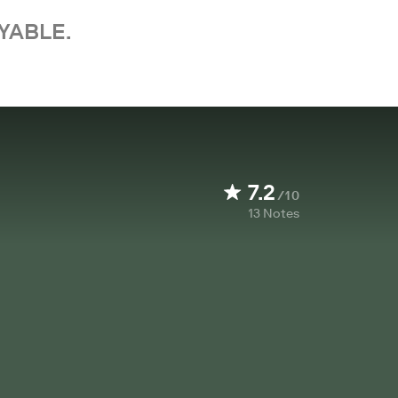
YABLE.
7.2
/10
13
Notes