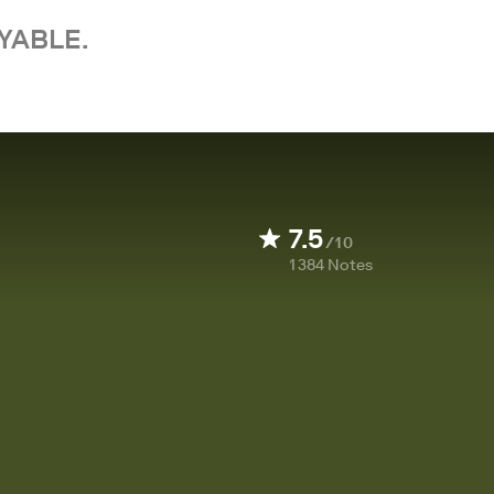
YABLE.
7.5
/10
1 384
Notes