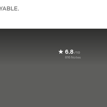
YABLE.
6.8
/10
816
Notes