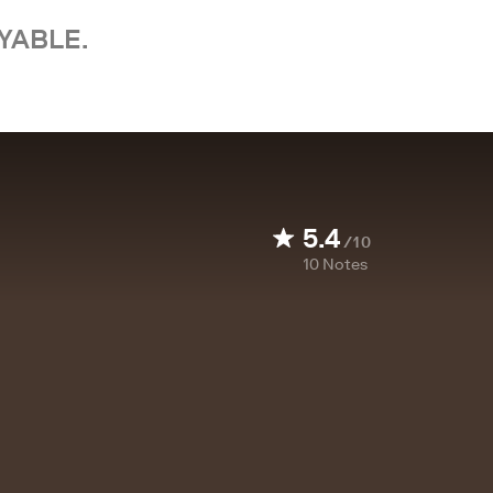
YABLE.
5.4
/10
10
Notes