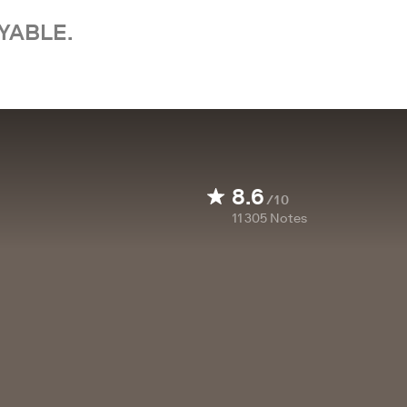
YABLE.
8.6
/10
11 305
Notes