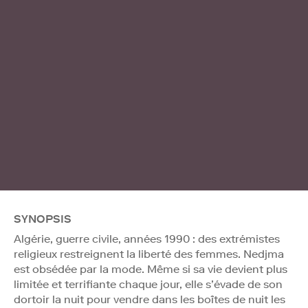
SYNOPSIS
Algérie, guerre civile, années 1990 : des extrémistes
religieux restreignent la liberté des femmes. Nedjma
est obsédée par la mode. Même si sa vie devient plus
limitée et terrifiante chaque jour, elle s’évade de son
dortoir la nuit pour vendre dans les boîtes de nuit les