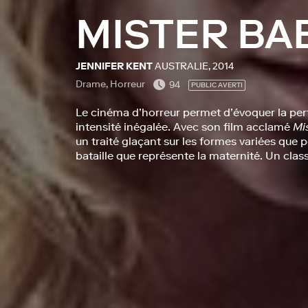
MISTER B
JENNIFER KENT
AUSTRALIE, 2014
Drame, Horreur
94
PUBLIC AVERTI
Le cinéma d’horreur permet d’évoquer la per
intensité inégalée. Avec son film acclamé
Mi
un traité glaçant sur les formes variées que pe
bataille que représente la maternité. Un clas