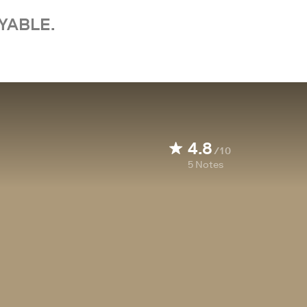
YABLE.
4.8
/10
5
Notes