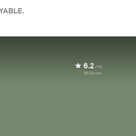
YABLE.
6.2
/10
96
Notes