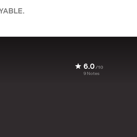
YABLE.
6.0
/10
9
Notes