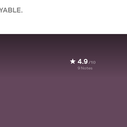
YABLE.
4.9
/10
9
Notes