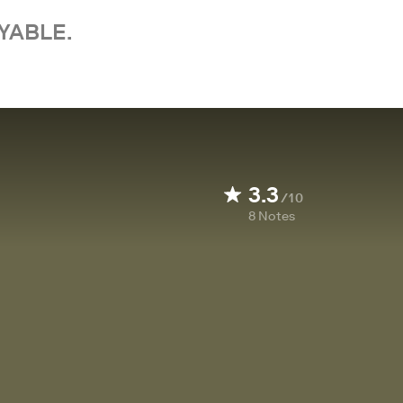
YABLE.
3.3
/10
8
Notes