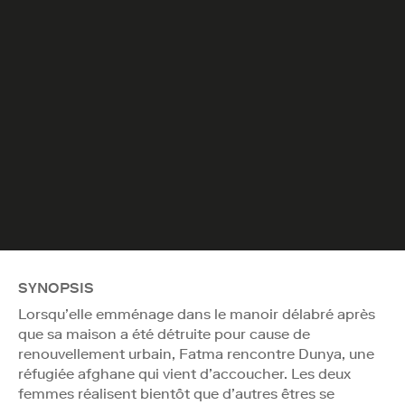
SYNOPSIS
Lorsqu’elle emménage dans le manoir délabré après
que sa maison a été détruite pour cause de
renouvellement urbain, Fatma rencontre Dunya, une
réfugiée afghane qui vient d’accoucher. Les deux
femmes réalisent bientôt que d’autres êtres se