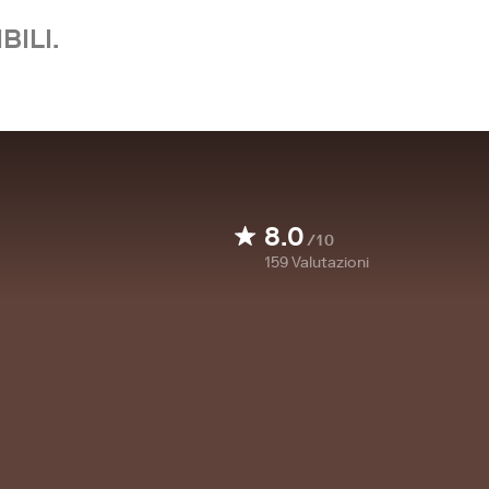
BILI.
8.0
/10
159
Valutazioni