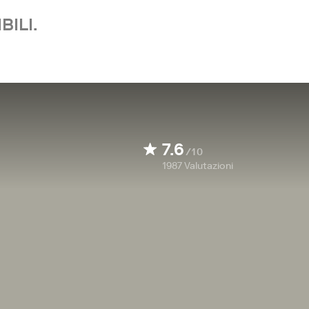
BILI.
7.6
/10
1987
Valutazioni