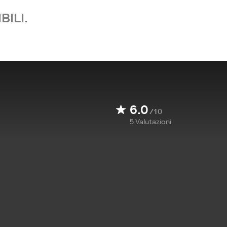
BILI.
6.0
/10
5
Valutazioni