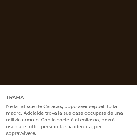
TRAMA
Nella fatiscente Caracas, dopo aver seppellito la
madre, Adelaida trova la sua casa occupata da una
milizia armata. Con la società al collasso, dovrà
rischiare tutto, persino la sua identità, per
sopravvivere.