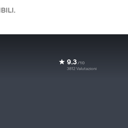
BILI.
9.3
/10
3812
Valutazioni