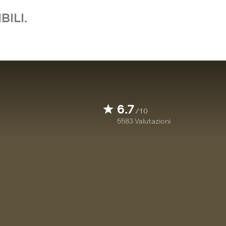
BILI.
6.7
/10
5583
Valutazioni