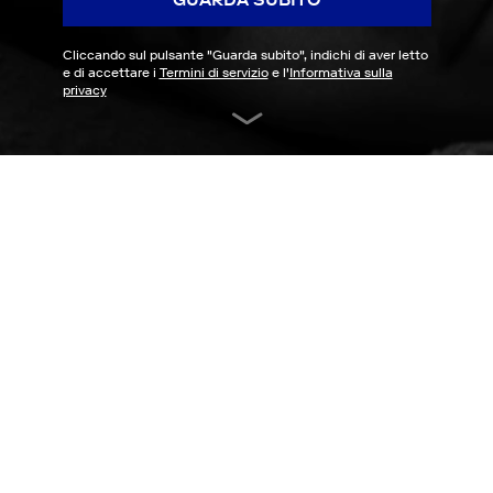
Cliccando sul pulsante "
Guarda subito
", indichi di aver letto
e di accettare i
Termini di servizio
e l'
Informativa sulla
privacy