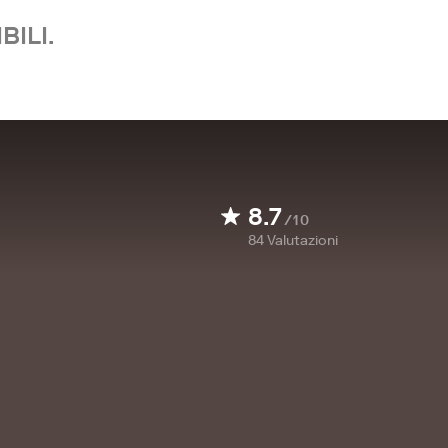
BILI.
8.7
/10
84
Valutazioni