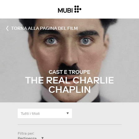
TORNA ALLA PAGINA DEL FILM
CAST E TROUPE
THE REAL CHARLIE
CHAPLIN
Filtra per
: