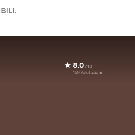
BILI.
8.0
/10
159
Valutazioni