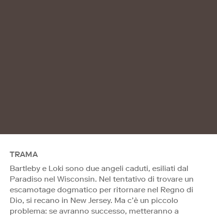
TRAMA
Bartleby e Loki sono due angeli caduti, esiliati dal
Paradiso nel Wisconsin. Nel tentativo di trovare un
escamotage dogmatico per ritornare nel Regno di
Dio, si recano in New Jersey. Ma c’è un piccolo
problema: se avranno successo, metteranno a