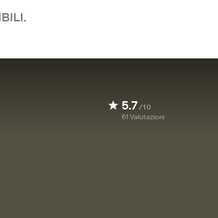
BILI.
5.7
/10
61
Valutazioni