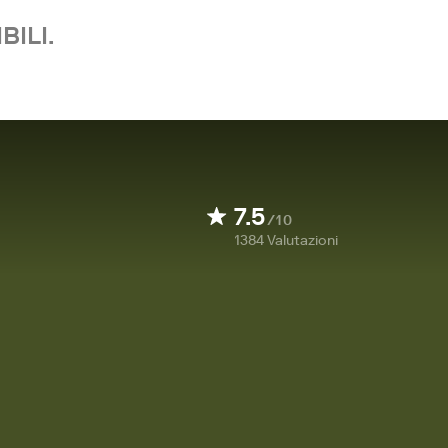
BILI.
7.5
/10
1384
Valutazioni