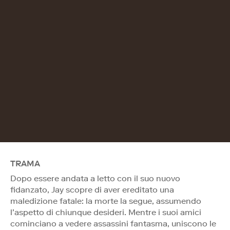
TRAMA
Dopo essere andata a letto con il suo nuovo
fidanzato, Jay scopre di aver ereditato una
maledizione fatale: la morte la segue, assumendo
l’aspetto di chiunque desideri. Mentre i suoi amici
cominciano a vedere assassini fantasma, uniscono le