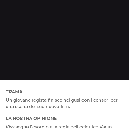
TRAMA
Un giovane regista finisce nei guai con i censori per
una scena del suo nuovo film.
LA NOSTRA OPINIONE
Kiss
segna l’esordio alla regia dell’eclettico Varun