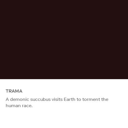
TRAMA
A demonic succubus visits Earth to torment the
human race.