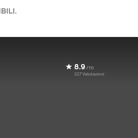
BILI.
8.9
/10
327
Valutazioni