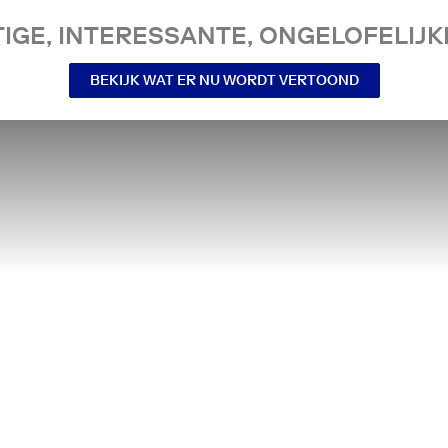
IGE, INTERESSANTE, ONGELOFELIJKE
BEKIJK WAT ER NU WORDT VERTOOND