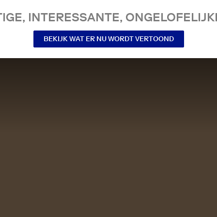
IGE, INTERESSANTE, ONGELOFELIJKE
BEKIJK WAT ER NU WORDT VERTOOND