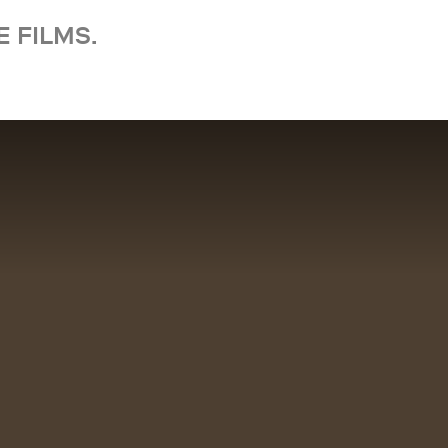
 FILMS.