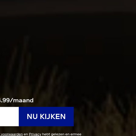
14.99/maand
NU KIJKEN
 voorwaarden
en
Privacy
hebt gelezen en ermee