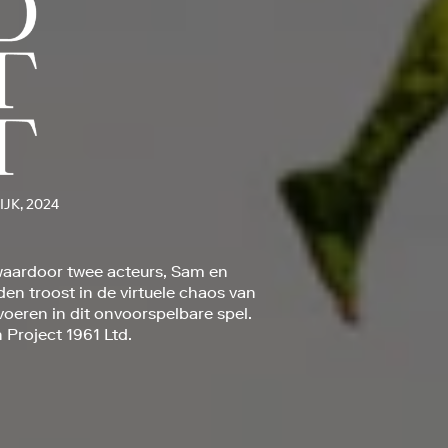
JK, 2024
 waardoor twee acteurs, Sam en
den troost in de virtuele chaos van
oeren in dit onvoorspelbare spel.
 Project 1961 Ltd.