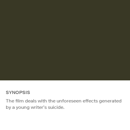
SYNOPSIS
The film deals with the unforeseen effects generated
by a young writer’s suicide.