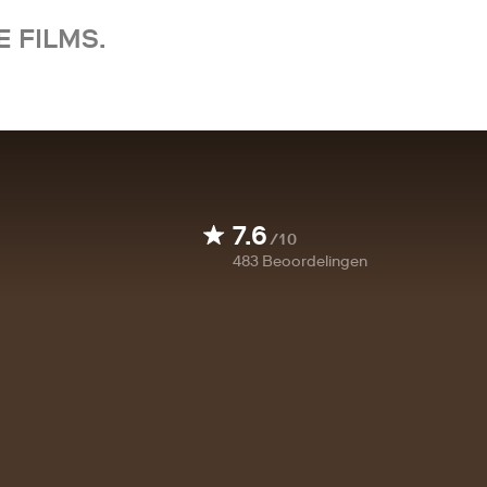
 FILMS.
7.6
/10
483
Beoordelingen