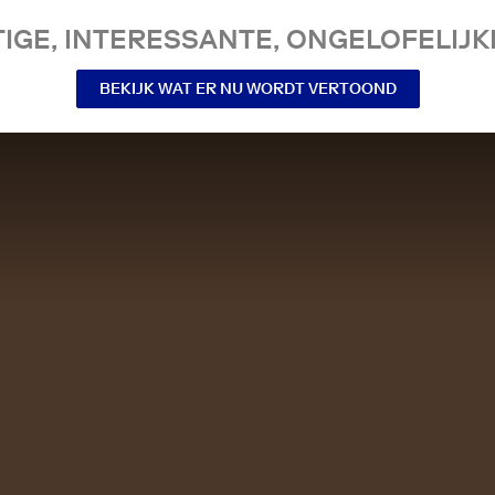
IGE, INTERESSANTE, ONGELOFELIJKE
BEKIJK WAT ER NU WORDT VERTOOND