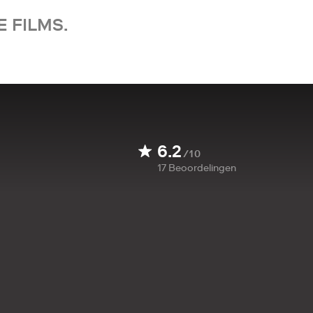
 FILMS.
6.2
/10
17
Beoordelingen