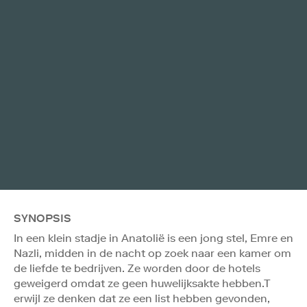
SYNOPSIS
In een klein stadje in Anatolië is een jong stel, Emre en
Nazli, midden in de nacht op zoek naar een kamer om
de liefde te bedrijven. Ze worden door de hotels
geweigerd omdat ze geen huwelijksakte hebben.T
erwijl ze denken dat ze een list hebben gevonden,