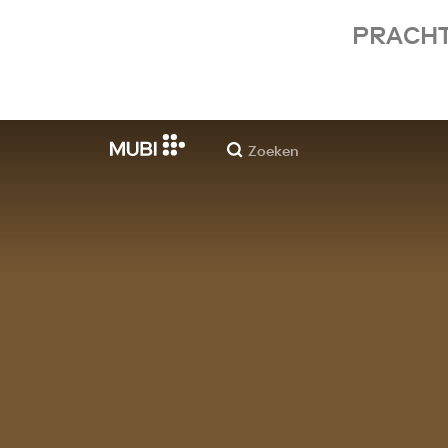
PRACHT