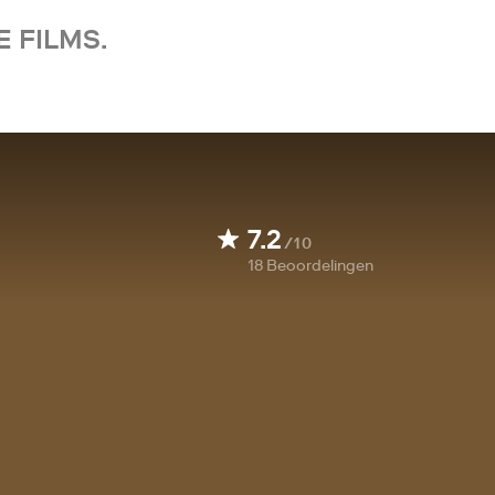
 FILMS.
7.2
/10
18
Beoordelingen