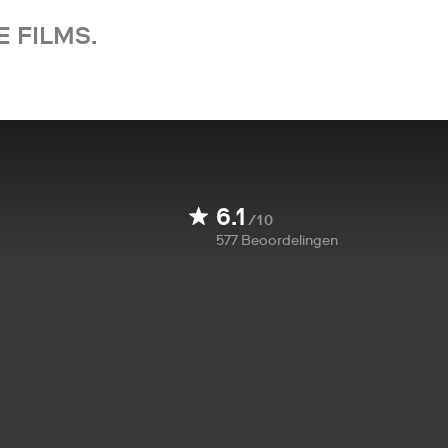
 FILMS.
6.1
/10
577
Beoordelingen